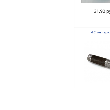
31.90 р
Ч Сгон черн
34.80 р