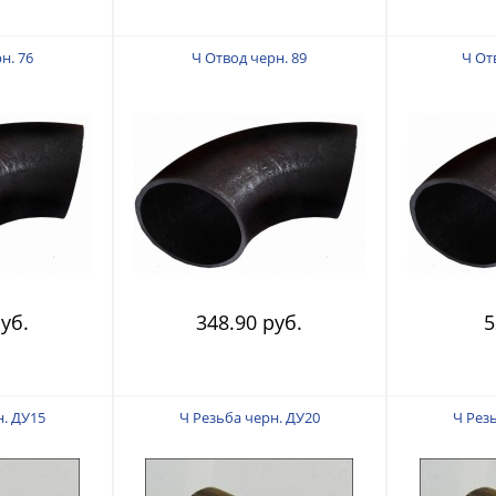
н. 76
Ч Отвод черн. 89
Ч От
уб.
348.90 руб.
5
н. ДУ15
Ч Резьба черн. ДУ20
Ч Рез