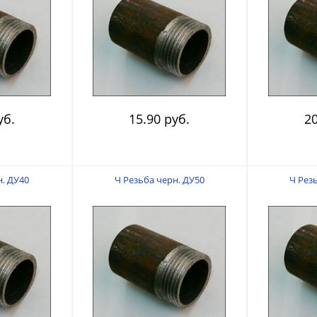
уб.
15.90 руб.
20
н. ДУ40
Ч Резьба черн. ДУ50
Ч Рез