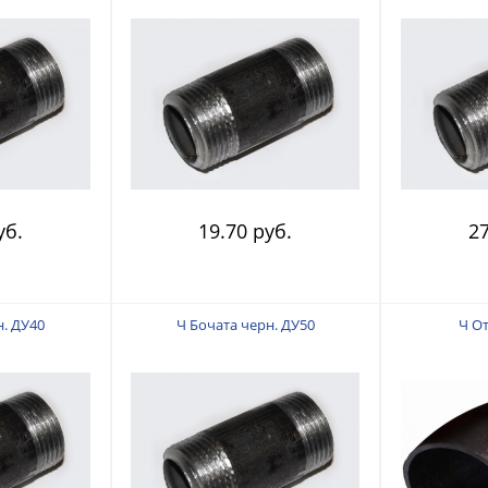
уб.
19.70 руб.
27
н. ДУ40
Ч Бочата черн. ДУ50
Ч От