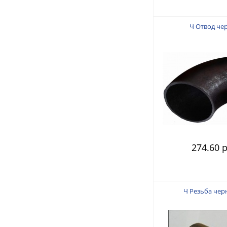
Ч Отвод чер
274.60 р
Ч Резьба чер