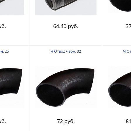
уб.
64.40 руб.
37
н. 25
Ч Отвод черн. 32
Ч От
уб.
72 руб.
81