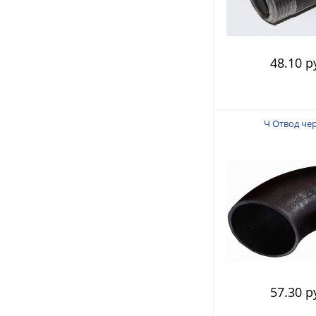
48.10 р
Ч Отвод чер
57.30 р