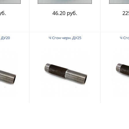
уб.
46.20 руб.
22
. ДУ20
Ч Сгон черн. ДУ25
Ч Сг
уб.
54.90 руб.
69