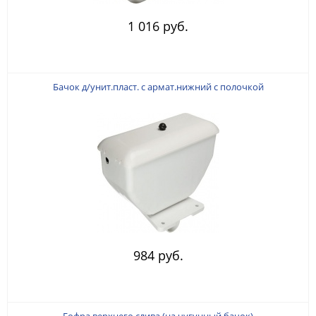
1 016 руб.
Бачок д/унит.пласт. с армат.нижний с полочкой
984 руб.
Гофра верхнего слива (на чугунный бачок)