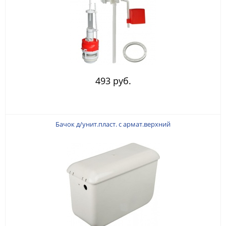
493 руб.
Бачок д/унит.пласт. с армат.верхний