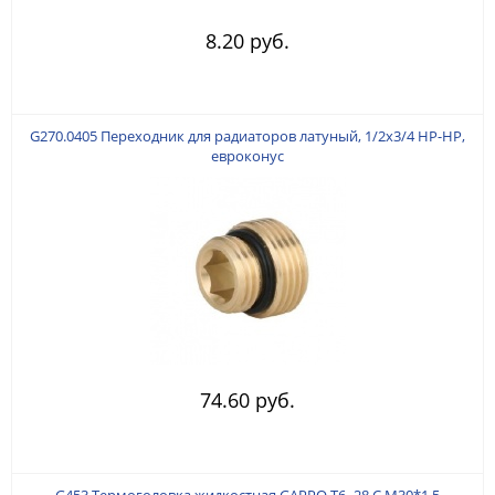
8.20 руб.
G270.0405 Переходник для радиаторов латуный, 1/2х3/4 НР-НР,
евроконус
74.60 руб.
G453 Термоголовка жидкостная GAPPO T6~28 С М30*1,5