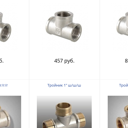
б.
457 руб.
8
г/г/г
Тройник 1" ш/ш/ш
Тройн