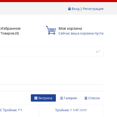
Вход
|
Регистрация
Избранное
Моя корзина
Товаров (
0
)
Сейчас ваша корзина пуста
Витрина
Галерея
Список
C Тройник 1"г
Тройник 1 1/4" г/г/г