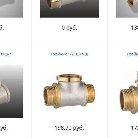
б.
0 руб.
13
 г/ш/г
Тройник 1/2" ш/г/ш
Тройн
уб.
198.70 руб.
17