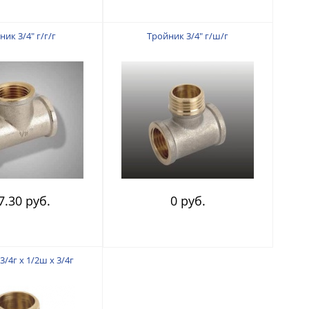
ик 3/4" г/г/г
Тройник 3/4" г/ш/г
7.30 руб.
0 руб.
/4г х 1/2ш х 3/4г