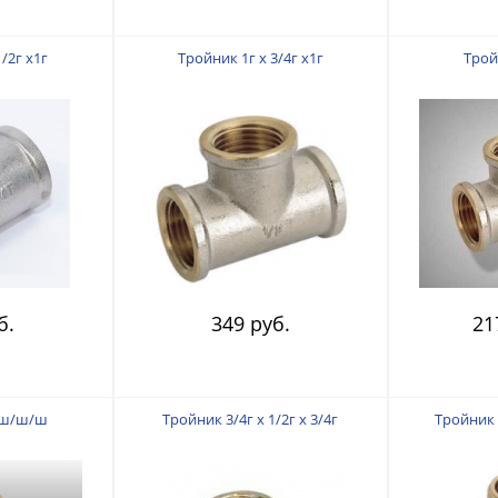
/2г х1г
Тройник 1г х 3/4г х1г
Тройн
б.
349 руб.
21
 ш/ш/ш
Тройник 3/4г х 1/2г х 3/4г
Тройник 3