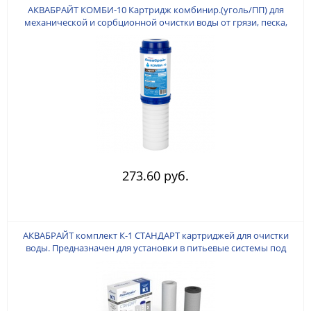
АКВАБРАЙТ КОМБИ-10 Картридж комбинир.(уголь/ПП) для
механической и сорбционной очистки воды от грязи, песка,
хлора и органических соединений, Типоразмер SLIMLINE 10
дюймов. Улучшает органолептические показатели воды (вкус,
запах и цвет). Ресурс до 3000
273.60 руб.
АКВАБРАЙТ комплект К-1 СТАНДАРТ картриджей для очистки
воды. Предназначен для установки в питьевые системы под
кухонную мойку. В комплект входят: ПП-5М, УГП-10, УГА-10