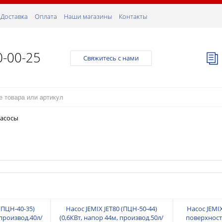
Доставка
Оплата
Наши магазины
Контакты
0-00-25
Свяжитесь с нами
насосы
(ПЦН-40-35)
Насос JEMIX JET80 (ПЦН-50-44)
Насос JEMIX
 производ.40л/
(0,6КВт, напор 44м, производ.50л/
поверхност