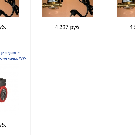
уб.
4 297 руб.
4 
й давл. с
ючением. WP-
ОКРЫЙ РОТОР
. напор 12 м.
л/мин.
уб.