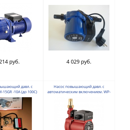
ор 45м, производ.55л/
глуб.всасывания 8м)
214 руб.
4 029 руб.
вышающий давл. с
Насос повышающий давл. с
-15GR -10А (до 100С)
автоматическим включением. WP-
15/9-25 AUTO (ЦПН-15/9-25),
МОКРЫЙ РОТОР Мощн. 120 Вт.
Макс. напор 9 м. Произв. 25 л/мин.