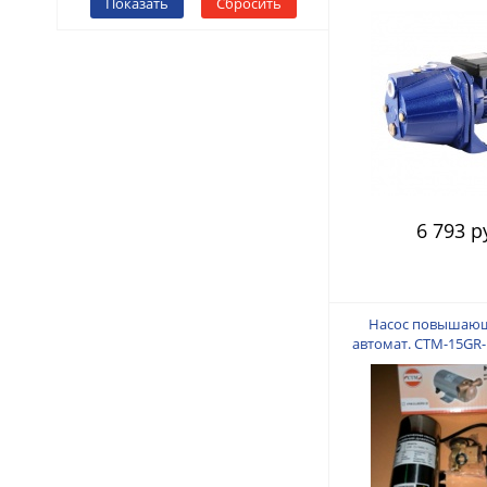
Показать
Сбросить
мин, макс.глуб.вс
6 793 р
Насос повышающи
автомат. СТМ-15GR-