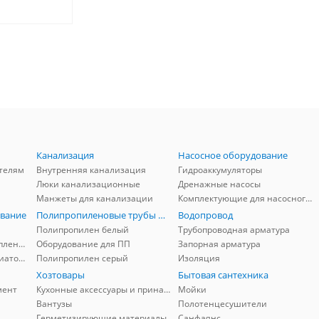
Канализация
Насосное оборудование
телям
Внутренняя канализация
Гидроаккумуляторы
Люки канализационные
Дренажные насосы
Манжеты для канализации
Комплектующие для насосного оборудования
вание
Полипропиленовые трубы и фитинги
Водопровод
Полипропилен белый
Трубопроводная арматура
Комплектующие для отопления
Оборудование для ПП
Запорная арматура
Комплектующие для радиаторов
Полипропилен серый
Изоляция
Хозтовары
Бытовая сантехника
мент
Кухонные аксессуары и принадлежности
Мойки
Вантузы
Полотенцесушители
Герметизирующие материалы
Санфаянс