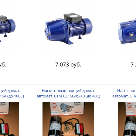
асывания 5м)
мин, макс.глуб.всасывания 8м)
(0,75КВт, нап
мин, макс.
уб.
7 073 руб.
7 
й давл. с
Насос повышающий давл. с
Насос по
15A (до 100С)
автомат. СТМ CL15GRS-10 (до 40С)
автомат. СТМ