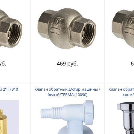
уб.
469 руб.
6
 2" JIF310
Клапан обратный д/стир.машины /
Клапан обрат
белый/TERMA (10090)
хром/