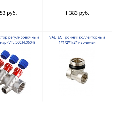
53 руб.
1 383 руб.
ктор регулировочный
VALTEC Тройник коллекторный
 нар (VTc.560.N.0604)
1*1/2*1/2* нар-вн-вн
(VTc.530.N.060404)
956 руб.
471 руб.