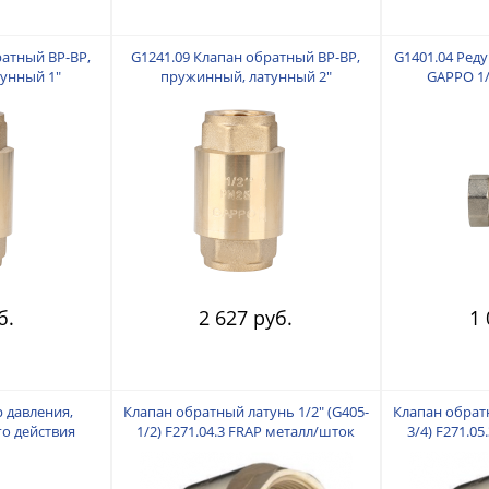
ратный ВР-ВР,
G1241.09 Клапан обратный ВР-ВР,
G1401.04 Ред
унный 1"
пружинный, латунный 2"
GAPPO 1/
б.
2 627 руб.
1 
р давления,
Клапан обратный латунь 1/2" (G405-
Клапан обратн
о действия
1/2) F271.04.3 FRAP металл/шток
3/4) F271.0
2"