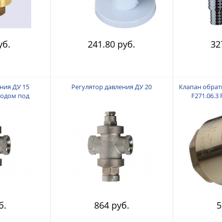
уб.
241.80 руб.
32
ния ДУ 15
Регулятор давления ДУ 20
Клапан обратн
ходом под
F271.06.3
тр
б.
864 руб.
5