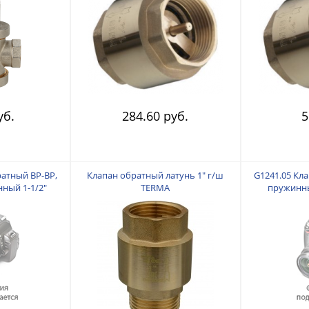
уб.
284.60 руб.
5
ратный ВР-ВР,
Клапан обратный латунь 1" г/ш
G1241.05 Кл
ный 1-1/2"
TERMA
пружинны