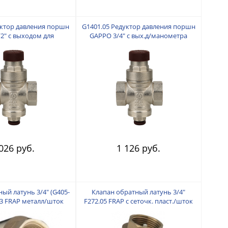
уктор давления поршн
G1401.05 Редуктор давления поршн
2" с выходом для
GAPPO 3/4" с вых.д/манометра
манометр
026 руб.
1 126 руб.
ый латунь 3/4" (G405-
Клапан обратный латунь 3/4"
5.3 FRAP металл/шток
F272.05 FRAP с сеточк. пласт./шток