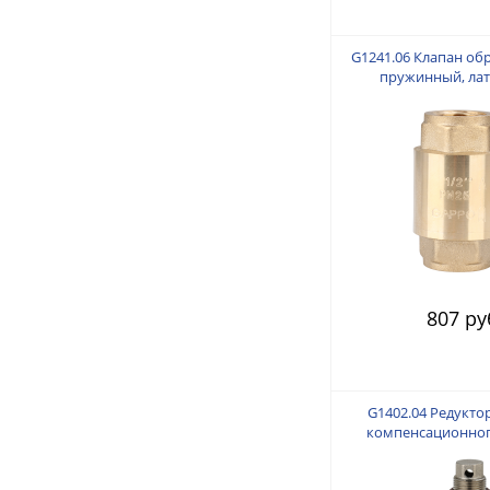
G1241.06 Клапан об
пружинный, лат
807 ру
G1402.04 Редукто
компенсационног
GAPPO 1/