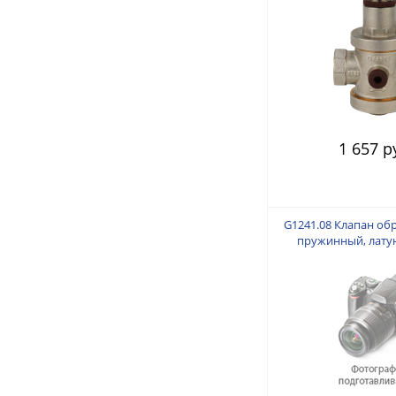
1 657 р
G1241.08 Клапан об
пружинный, латун