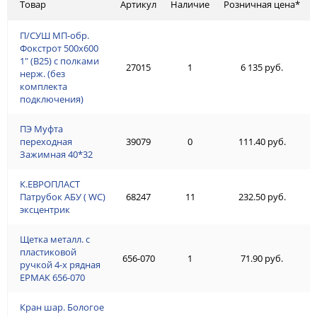
Товар
Артикул
Наличие
Розничная цена*
П/СУШ МП-обр.
Фокстрот 500х600
1" (В25) с полками
27015
1
6 135 руб.
нерж. (без
комплекта
подключения)
ПЭ Муфта
переходная
39079
0
111.40 руб.
Зажимная 40*32
К.ЕВРОПЛАСТ
Патрубок АБУ ( WC)
68247
11
232.50 руб.
эксцентрик
Щетка металл. с
пластиковой
656-070
1
71.90 руб.
ручкой 4-х рядная
ЕРМАК 656-070
Кран шар. Бологое