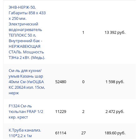
ЭНВ-НЕРЖ-50,
Габариты 858 х 433
х 250 мм.
Электрический
водонагреватель
1
13 392 руб.
ТЕПЛОКС 50 л,
Внутренний бак -
НЕРЖАВЕЮЩАЯ
СТАЛЬ. Мощность
ТЭНа 2 кВт. (Медь).
См-ль для кухни/
умыв Казань шар
40мм См-УмОЦБА
52480
0
1 598 руб.
КС 20624 изл. 15см,
нерж
F1324 См-ль
тюльпан FRAP 1/2
11229
2
2 472 руб.
кер. крест
К.Труба канализ.
61114
27
189.60 руб.
110*2,2 х 1м