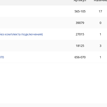
565-105
17
39079
0
(без комплекта подключения)
27015
1
18125
3
070
656-070
1