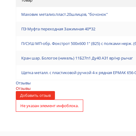
Маховик метализ.пласт.20шлицов, "бочонок"
ПЭ Муфта переходная Зажимная 40*32
П/СУШ МП-обр. Фокстрот 500х600 1" (В25) с полками нерж. 
Кран шар. Бологое (никель) 11Б27п1 Ду40 А31 вр/нр рычаг
Щетка металл. с пластиковой ручкой 4-х рядная ЕРМАК 656-
Отзывы
Отзывы
Добавить отзыв
Не указан элемент инфоблока.