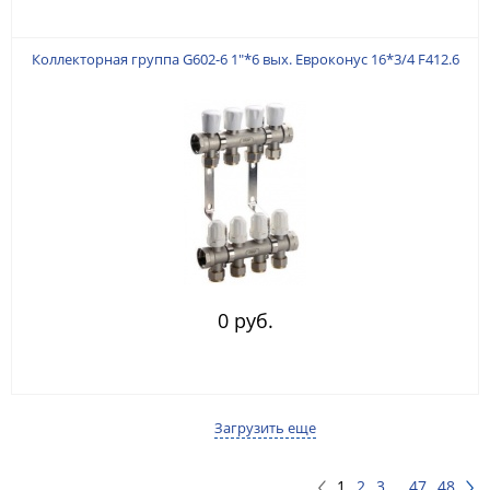
Коллекторная группа G602-6 1"*6 вых. Евроконус 16*3/4 F412.6
0 руб.
Загрузить еще
1
2
3
...
47
48