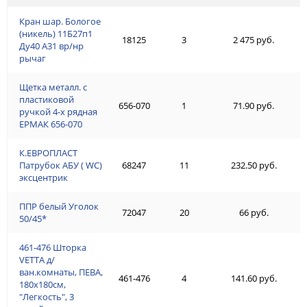
Кран шар. Бологое
(никель) 11Б27п1
18125
3
2 475 руб.
Ду40 А31 вр/нр
рычаг
Щетка металл. с
пластиковой
656-070
1
71.90 руб.
ручкой 4-х рядная
ЕРМАК 656-070
К.ЕВРОПЛАСТ
Патрубок АБУ ( WC)
68247
11
232.50 руб.
эксцентрик
ППР белый Уголок
72047
20
66 руб.
50/45*
461-476 Шторка
VETTA д/
ван.комнаты, ПЕВА,
461-476
4
141.60 руб.
180x180см,
"Легкость", 3