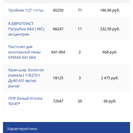
Тройник 1/2" г/г/ш
45250
71
186.90 руб.
К.ЕВРОПЛАСТ
Патрубок АБУ ( WC)
68247
11
232.50 руб.
эксцентрик
Пистолет для
монтажной пены
641-064
2
668 руб.
ЕРМАК 641-064
Кран шар. Бологое
(никель) 11Б27п1
18125
3
2 475 руб.
Ду40 А31 вр/нр
рычаг
ППР белый Уголок
72047
20
66 руб.
50/45*
Характеристики