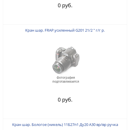
0 руб.
Кран шар. FRAP.усиленный G201 21/2 " г/г р.
0 руб.
Кран шар. Бологое (никель) 11Б27п1 Ду20 А30 вр/вр ручка