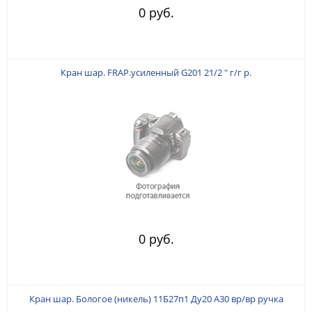
0 руб.
Кран шар. FRAP.усиленный G201 21/2 " г/г р.
0 руб.
Кран шар. Бологое (никель) 11Б27п1 Ду20 А30 вр/вр ручка