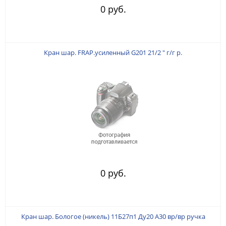
0 руб.
Кран шар. FRAP.усиленный G201 21/2 " г/г р.
0 руб.
Кран шар. Бологое (никель) 11Б27п1 Ду20 А30 вр/вр ручка