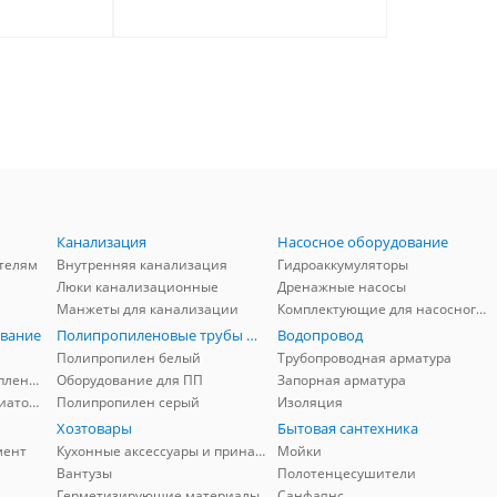
Канализация
Насосное оборудование
телям
Внутренняя канализация
Гидроаккумуляторы
Люки канализационные
Дренажные насосы
Манжеты для канализации
Комплектующие для насосного оборудования
вание
Полипропиленовые трубы и фитинги
Водопровод
Полипропилен белый
Трубопроводная арматура
Комплектующие для отопления
Оборудование для ПП
Запорная арматура
Комплектующие для радиаторов
Полипропилен серый
Изоляция
Хозтовары
Бытовая сантехника
мент
Кухонные аксессуары и принадлежности
Мойки
Вантузы
Полотенцесушители
Герметизирующие материалы
Санфаянс