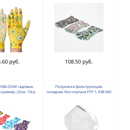
цветные 188-037
036
.60 руб.
108.50 руб.
INBLOOM садовые,
Полумаска фильтрующая,
 размер, 22см, 13гр,
складная, без клапана FFP 1, 638-045
 27х10х3 188-052