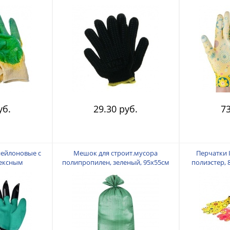
6-016
нитей
23см, 
уб.
29.30 руб.
73
нейлоновые с
Мешок для строит.мусора
Перчатки 
тексным
полипропилен, зеленый, 95х55см
полиэстер, 8
размер, 24см,
669-032
цветные
8-067