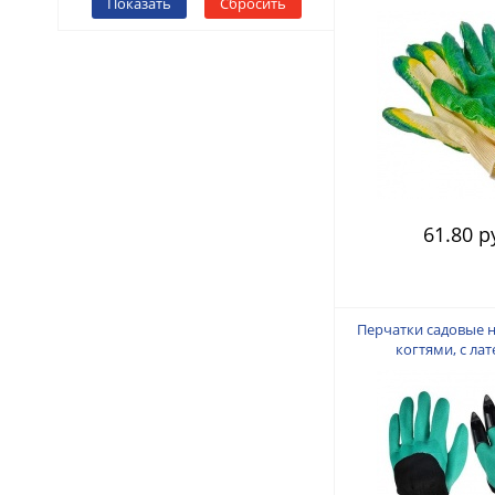
Показать
Сбросить
покрытием44
61.80 р
Перчатки садовые 
когтями, с ла
полуобливом, 9-10 
(75-80гр)18