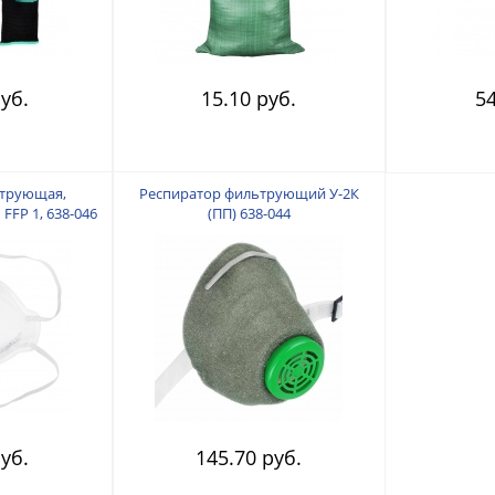
уб.
15.10 руб.
54
ьтрующая,
Респиратор фильтрующий У-2К
FFP 1, 638-046
(ПП) 638-044
уб.
145.70 руб.