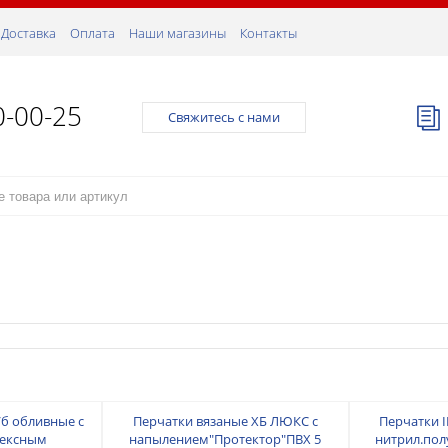
Доставка
Оплата
Наши магазины
Контакты
0-00-25
Свяжитесь с нами
/б обливные с
Перчатки вязаные ХБ ЛЮКС с
Перчатки 
тексным
напылением"Протектор"ПВХ 5
нитрил.пол