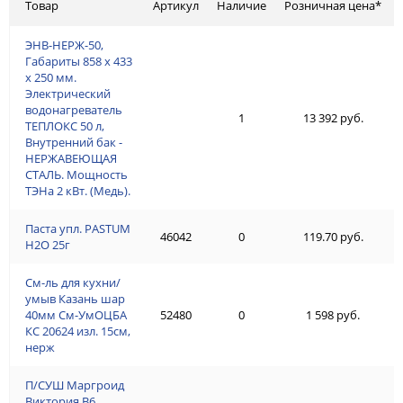
Товар
Артикул
Наличие
Розничная цена*
ЭНВ-НЕРЖ-50,
Габариты 858 х 433
х 250 мм.
Электрический
водонагреватель
1
13 392 руб.
ТЕПЛОКС 50 л,
Внутренний бак -
НЕРЖАВЕЮЩАЯ
СТАЛЬ. Мощность
ТЭНа 2 кВт. (Медь).
Паста упл. PASTUM
46042
0
119.70 руб.
H2О 25г
См-ль для кухни/
умыв Казань шар
40мм См-УмОЦБА
52480
0
1 598 руб.
КС 20624 изл. 15см,
нерж
П/СУШ Маргроид
Виктория В6