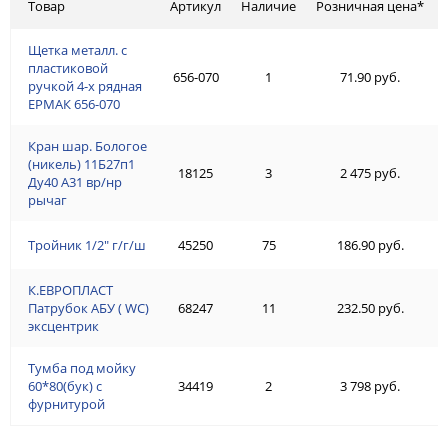
Товар
Артикул
Наличие
Розничная цена*
Щетка металл. с
пластиковой
656-070
1
71.90 руб.
ручкой 4-х рядная
ЕРМАК 656-070
Кран шар. Бологое
(никель) 11Б27п1
18125
3
2 475 руб.
Ду40 А31 вр/нр
рычаг
Тройник 1/2" г/г/ш
45250
75
186.90 руб.
К.ЕВРОПЛАСТ
Патрубок АБУ ( WC)
68247
11
232.50 руб.
эксцентрик
Тумба под мойку
60*80(бук) с
34419
2
3 798 руб.
фурнитурой