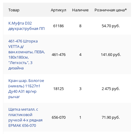
Товар
Артикул
Наличие
Розничная цена*
К.Муфта D32
61186
8
54.70 руб.
двухраструбная ПП
461-476 Шторка
VETTA д/
ван.комнаты, ПЕВА,
461-476
4
141.60 руб.
180x180см,
"Легкость", 3
дизайна
Кран шар. Бологое
(никель) 11Б27п1
18125
3
2 475 руб.
Ду40 А31 вр/нр
рычаг
Щетка металл. с
пластиковой
656-070
1
71.90 руб.
ручкой 4-х рядная
ЕРМАК 656-070