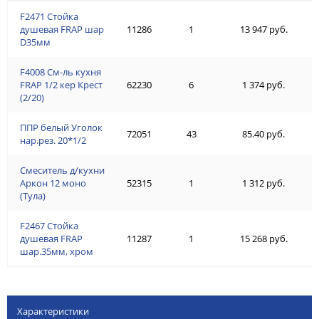
F2471 Стойка
душевая FRAP шар
11286
1
13 947 руб.
D35мм
F4008 См-ль кухня
FRAP 1/2 кер Крест
62230
6
1 374 руб.
(2/20)
ППР белый Уголок
72051
43
85.40 руб.
нар.рез. 20*1/2
Смеситель д/кухни
Аркон 12 моно
52315
1
1 312 руб.
(Тула)
F2467 Стойка
душевая FRAP
11287
1
15 268 руб.
шар.35мм, хром
Характеристики