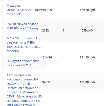
Маховик
метализ.пласт.20шлицов,
565-105
0
139.70 руб.
"бочонок"
F92-10 гибкая подводка
М10 100см в ПВХ защите
26224
2
539 руб.
461-476 Шторка VETTA д/
ван.комнаты, ПЕВА,
180x180см, "Легкость", 3
дизайна
461-476
4
141.60 руб.
ПЭ Муфта переходная
Зажимная 40*32
Автоматическая
насосная станция JEMIX,
39079
0
111.40 руб.
НС-СМАРТ-77-45,
Частотная регулировка
оборотов, Мощность
650 Вт, Макс. подъём 45
м, Маск. произв. 77,5 л/
мин, Макс. глубина