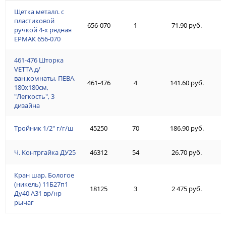
Щетка металл. с
пластиковой
656-070
1
71.90 руб.
ручкой 4-х рядная
ЕРМАК 656-070
461-476 Шторка
VETTA д/
ван.комнаты, ПЕВА,
461-476
4
141.60 руб.
180x180см,
"Легкость", 3
дизайна
Тройник 1/2" г/г/ш
45250
70
186.90 руб.
Ч. Контргайка ДУ25
46312
54
26.70 руб.
Кран шар. Бологое
(никель) 11Б27п1
18125
3
2 475 руб.
Ду40 А31 вр/нр
рычаг