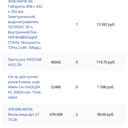
ЭНВ-НЕРЖ-50,
Габариты 858 х 433
х 250 мм.
Электрический
водонагреватель
1
13 392 руб.
ТЕПЛОКС 50 л,
Внутренний бак -
НЕРЖАВЕЮЩАЯ
СТАЛЬ. Мощность
ТЭНа 2 кВт. (Медь).
Паста упл. PASTUM
46042
0
119.70 руб.
H2О 25г
См-ль для кухни/
умыв Казань шар
40мм См-УмОЦБА
52480
0
1 598 руб.
КС 20624 изл. 15см,
нерж
478-008 ARTEX
Мыльница арт.27
478-008
2
99.60 руб.
10 28