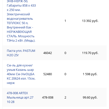
ЭНВ-НЕРЖ-50,
Габариты 858 х 433
х 250 мм.
Электрический
водонагреватель
1
13 392 руб.
ТЕПЛОКС 50 л,
Внутренний бак -
НЕРЖАВЕЮЩАЯ
СТАЛЬ. Мощность
ТЭНа 2 кВт. (Медь).
Паста упл. PASTUM
46042
0
119.70 руб.
H2О 25г
См-ль для кухни/
умыв Казань шар
40мм См-УмОЦБА
52480
0
1 598 руб.
КС 20624 изл. 15см,
нерж
478-008 ARTEX
Мыльница арт.27
478-008
2
99.60 руб.
10 28