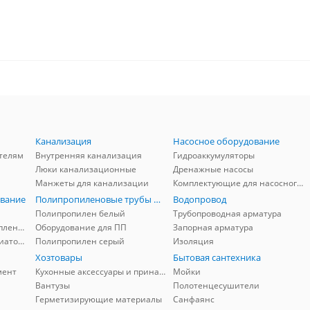
Канализация
Насосное оборудование
телям
Внутренняя канализация
Гидроаккумуляторы
Люки канализационные
Дренажные насосы
Манжеты для канализации
Комплектующие для насосного оборудования
вание
Полипропиленовые трубы и фитинги
Водопровод
Полипропилен белый
Трубопроводная арматура
Комплектующие для отопления
Оборудование для ПП
Запорная арматура
Комплектующие для радиаторов
Полипропилен серый
Изоляция
Хозтовары
Бытовая сантехника
мент
Кухонные аксессуары и принадлежности
Мойки
Вантузы
Полотенцесушители
Герметизирующие материалы
Санфаянс