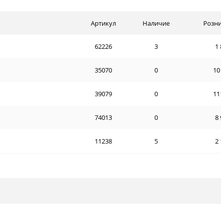
Артикул
Наличие
Розни
62226
3
1 
35070
0
10
39079
0
11
74013
0
8 
11238
5
2 