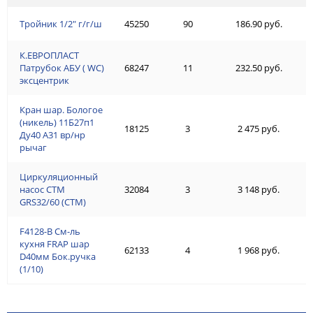
Тройник 1/2" г/г/ш
45250
90
186.90 руб.
К.ЕВРОПЛАСТ
Патрубок АБУ ( WC)
68247
11
232.50 руб.
эксцентрик
Кран шар. Бологое
(никель) 11Б27п1
18125
3
2 475 руб.
Ду40 А31 вр/нр
рычаг
Циркуляционный
насос СТМ
32084
3
3 148 руб.
GRS32/60 (СТМ)
F4128-В См-ль
кухня FRAP шар
62133
4
1 968 руб.
D40мм Бок.ручка
(1/10)