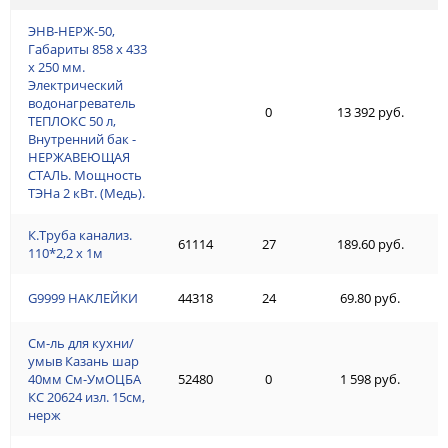
ЭНВ-НЕРЖ-50,
Габариты 858 х 433
х 250 мм.
Электрический
водонагреватель
0
13 392 руб.
ТЕПЛОКС 50 л,
Внутренний бак -
НЕРЖАВЕЮЩАЯ
СТАЛЬ. Мощность
ТЭНа 2 кВт. (Медь).
К.Труба канализ.
61114
27
189.60 руб.
110*2,2 х 1м
G9999 НАКЛЕЙКИ
44318
24
69.80 руб.
См-ль для кухни/
умыв Казань шар
40мм См-УмОЦБА
52480
0
1 598 руб.
КС 20624 изл. 15см,
нерж