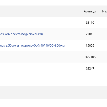
Артикул
На
63110
(без комплекта подключения)
27015
Клак д.50мм и гофротрубой 40*40/50*800мм
15055
565-105
62247