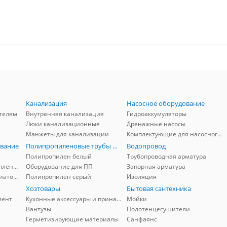
Канализация
Насосное оборудование
телям
Внутренняя канализация
Гидроаккумуляторы
Люки канализационные
Дренажные насосы
Манжеты для канализации
Комплектующие для насосного оборудования
вание
Полипропиленовые трубы и фитинги
Водопровод
Полипропилен белый
Трубопроводная арматура
Комплектующие для отопления
Оборудование для ПП
Запорная арматура
Комплектующие для радиаторов
Полипропилен серый
Изоляция
Хозтовары
Бытовая сантехника
мент
Кухонные аксессуары и принадлежности
Мойки
Вантузы
Полотенцесушители
Герметизирующие материалы
Санфаянс