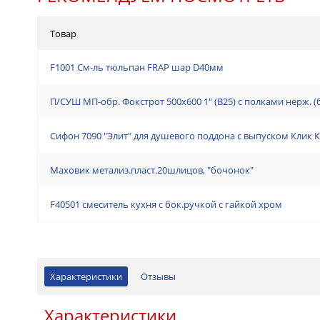
Товар
F1001 См-ль тюльпан FRAP шар D40мм
П/СУШ МП-обр. Фокстрот 500х600 1" (В25) с полками нерж. 
Сифон 7090 "Элит" для душевого поддона с выпуском Клик 
Маховик метализ.пласт.20шлицов, "бочонок"
F40501 смеситель кухня с бок.ручкой с гайкой хром
Характеристики
Отзывы
Характеристики