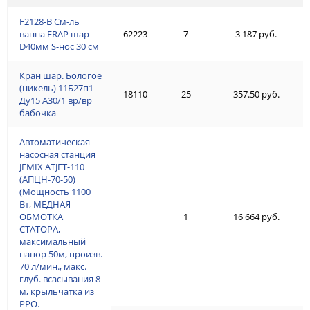
F2128-В См-ль
ванна FRAP шар
62223
7
3 187 руб.
D40мм S-нос 30 см
Кран шар. Бологое
(никель) 11Б27п1
18110
25
357.50 руб.
Ду15 А30/1 вр/вр
бабочка
Автоматическая
насосная станция
JEMIX ATJET-110
(АПЦН-70-50)
(Мощность 1100
Вт, МЕДНАЯ
ОБМОТКА
1
16 664 руб.
СТАТОРА,
максимальный
напор 50м, произв.
70 л/мин., макс.
глуб. всасывания 8
м, крыльчатка из
PPO.