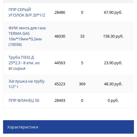
ППР СЕРЫЙ
28486
0
67.90 руб.
УГОЛОК В/Р 20*1/2
ФУМ лента для газа
TERMA GAS
46030
33
158.30 руб.
10м*19мм*0,2мм
(10036)
Труба ПЭ32 Д
25*2,3 - 8 атм. из
44563
5
23.90 руб.
вт.сырья
Заглушка на трубу
45223
369
48.30 руб.
1/2" г
ППР ФЛАНЕЦ 50
28493
0
0 руб.
Характеристики