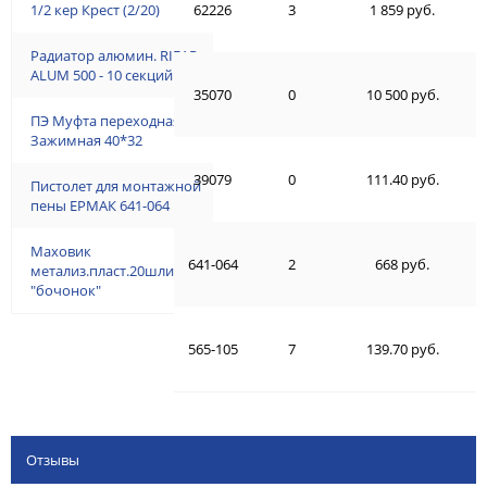
1/2 кер Крест (2/20)
62226
3
1 859 руб.
Радиатор алюмин. RIFAR
ALUM 500 - 10 секций
35070
0
10 500 руб.
ПЭ Муфта переходная
Зажимная 40*32
39079
0
111.40 руб.
Пистолет для монтажной
пены ЕРМАК 641-064
Маховик
641-064
2
668 руб.
метализ.пласт.20шлицов,
"бочонок"
565-105
7
139.70 руб.
Отзывы