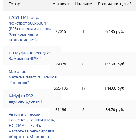
Товар
Артикул
Наличие
Розничная цена*
П/СУШ МП-обр.
Фокстрот 500х600 1"
(В25) с полками нерж.
27015
1
6 135 руб.
(без комплекта
подключения)
ПЭ Муфта переходная
Зажимная 40*32
39079
0
111.40 руб.
Маховик
метализ.пласт.20шлицов,
"бочонок"
565-105
17
144.60 руб.
К.Муфта D32
двухраструбная ПП
61186
8
54.70 руб.
Автоматическая
насосная станция JEMIX,
НС-СМАРТ-77-45,
Частотная регулировка
оборотов, Мощность