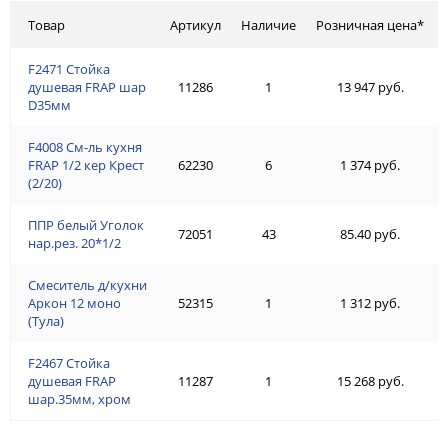
Товар
Артикул
Наличие
Розничная цена*
F2471 Стойка
душевая FRAP шар
11286
1
13 947 руб.
D35мм
F4008 См-ль кухня
FRAP 1/2 кер Крест
62230
6
1 374 руб.
(2/20)
ППР белый Уголок
72051
43
85.40 руб.
нар.рез. 20*1/2
Смеситель д/кухни
Аркон 12 моно
52315
1
1 312 руб.
(Тула)
F2467 Стойка
душевая FRAP
11287
1
15 268 руб.
шар.35мм, хром