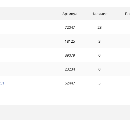
Артикул
Наличие
Ро
72047
23
18125
3
39079
0
23234
0
251
52447
5