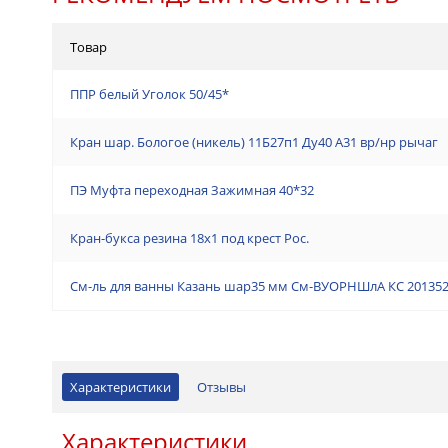
Товар
ППР белый Уголок 50/45*
Кран шар. Бологое (никель) 11Б27п1 Ду40 А31 вр/нр рычаг
ПЭ Муфта переходная Зажимная 40*32
Кран-букса резина 18х1 под крест Рос.
См-ль для ванны Казань шар35 мм См-ВУОРНШлА КС 20135
Характеристики
Отзывы
Характеристики