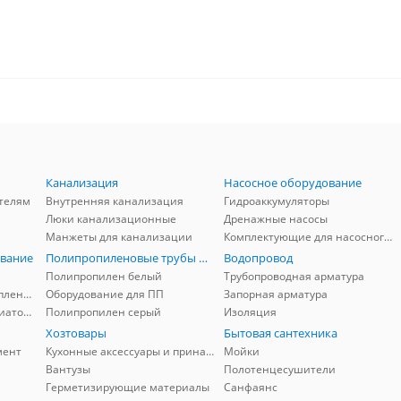
Канализация
Насосное оборудование
телям
Внутренняя канализация
Гидроаккумуляторы
Люки канализационные
Дренажные насосы
Манжеты для канализации
Комплектующие для насосного оборудования
вание
Полипропиленовые трубы и фитинги
Водопровод
Полипропилен белый
Трубопроводная арматура
Комплектующие для отопления
Оборудование для ПП
Запорная арматура
Комплектующие для радиаторов
Полипропилен серый
Изоляция
Хозтовары
Бытовая сантехника
мент
Кухонные аксессуары и принадлежности
Мойки
Вантузы
Полотенцесушители
Герметизирующие материалы
Санфаянс