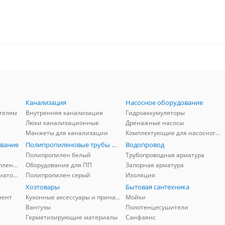
Канализация
Насосное оборудование
телям
Внутренняя канализация
Гидроаккумуляторы
Люки канализационные
Дренажные насосы
Манжеты для канализации
Комплектующие для насосного оборудования
вание
Полипропиленовые трубы и фитинги
Водопровод
Полипропилен белый
Трубопроводная арматура
Комплектующие для отопления
Оборудование для ПП
Запорная арматура
Комплектующие для радиаторов
Полипропилен серый
Изоляция
Хозтовары
Бытовая сантехника
мент
Кухонные аксессуары и принадлежности
Мойки
Вантузы
Полотенцесушители
Герметизирующие материалы
Санфаянс