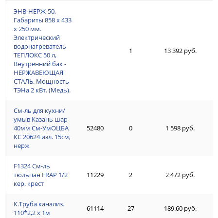
ЭНВ-НЕРЖ-50,
Габариты 858 х 433
х 250 мм.
Электрический
водонагреватель
1
13 392 руб.
ТЕПЛОКС 50 л,
Внутренний бак -
НЕРЖАВЕЮЩАЯ
СТАЛЬ. Мощность
ТЭНа 2 кВт. (Медь).
См-ль для кухни/
умыв Казань шар
40мм См-УмОЦБА
52480
0
1 598 руб.
КС 20624 изл. 15см,
нерж
F1324 См-ль
тюльпан FRAP 1/2
11229
2
2 472 руб.
кер. крест
К.Труба канализ.
61114
27
189.60 руб.
110*2,2 х 1м