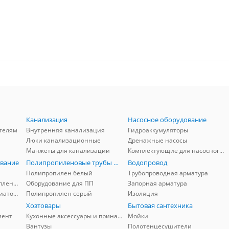
Канализация
Насосное оборудование
телям
Внутренняя канализация
Гидроаккумуляторы
Люки канализационные
Дренажные насосы
Манжеты для канализации
Комплектующие для насосного оборудования
вание
Полипропиленовые трубы и фитинги
Водопровод
Полипропилен белый
Трубопроводная арматура
Комплектующие для отопления
Оборудование для ПП
Запорная арматура
Комплектующие для радиаторов
Полипропилен серый
Изоляция
Хозтовары
Бытовая сантехника
мент
Кухонные аксессуары и принадлежности
Мойки
Вантузы
Полотенцесушители