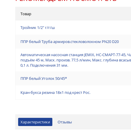
Товар
Тройник 1/2" г/г/ш
ППР белый Труба армиров.стекловолокном PN20 D20
Автоматическая насосная станция JEMIX, НС-СМАРТ-77-45, Ч
подъём 45 м, Маск. произв. 77,5 л/мин, Макс. глубина всас
0,1 л. Подключения 31 мм.
ППР белый Уголок 50/45*
Кран-букса резина 18х1 под крест Рос.
Характеристики
Отзывы