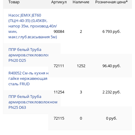
Товар
Артикул
Наличие
Розничная цена*
Насос JEMIX JET60
(ПЦН-40-35) (0,45КВт,
напор 35м, производ.40л/
мин,
90084
2
6 793 руб.
макс.глуб.всасывания 5м)
ППР белый Труба
армиров.стекловолокном
PN20 D25
72111
1252
96.40 руб.
R40052 См-ль кухня на
гайке нержавеющая
сталь FRUD
11254
3
2 232 руб.
ППР белый Труба
армиров.стекловолокном
PN25 D63
72115
0
0 руб.