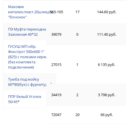
Маховик
метализ.пласт.20шлицов,
565-105
17
144.60 руб.
"бочонок"
ПЭ Муфта переходная
Зажимная 40*32
39079
0
111.40 руб.
П/СУШ МП-обр.
Фокстрот 500х600 1"
(В25) с полками нерж.
(без комплекта
27015
1
6 135 руб.
подключения)
Тумба под мойку
60*80(бук) с фурнитурой
34419
2
3 798 руб.
ППР белый Уголок
50/45*
72047
20
66 руб.