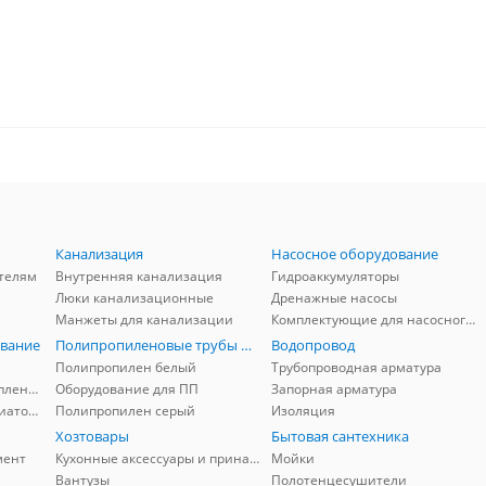
Канализация
Насосное оборудование
телям
Внутренняя канализация
Гидроаккумуляторы
Люки канализационные
Дренажные насосы
Манжеты для канализации
Комплектующие для насосного оборудования
вание
Полипропиленовые трубы и фитинги
Водопровод
Полипропилен белый
Трубопроводная арматура
Комплектующие для отопления
Оборудование для ПП
Запорная арматура
Комплектующие для радиаторов
Полипропилен серый
Изоляция
Хозтовары
Бытовая сантехника
мент
Кухонные аксессуары и принадлежности
Мойки
Вантузы
Полотенцесушители