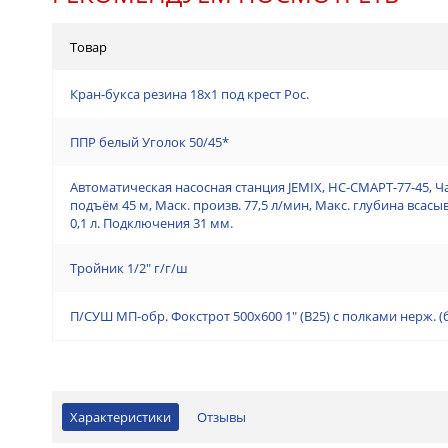
Товар
Кран-букса резина 18х1 под крест Рос.
ППР белый Уголок 50/45*
Автоматическая насосная станция JEMIX, НС-СМАРТ-77-45, Ч
подъём 45 м, Маск. произв. 77,5 л/мин, Макс. глубина всас
0,1 л. Подключения 31 мм.
Тройник 1/2" г/г/ш
П/СУШ МП-обр. Фокстрот 500х600 1" (В25) с полками нерж. 
Характеристики
Отзывы