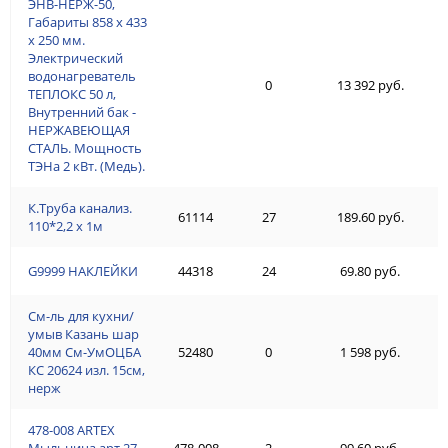
ЭНВ-НЕРЖ-50,
Габариты 858 х 433
х 250 мм.
Электрический
водонагреватель
0
13 392 руб.
ТЕПЛОКС 50 л,
Внутренний бак -
НЕРЖАВЕЮЩАЯ
СТАЛЬ. Мощность
ТЭНа 2 кВт. (Медь).
К.Труба канализ.
61114
27
189.60 руб.
110*2,2 х 1м
G9999 НАКЛЕЙКИ
44318
24
69.80 руб.
См-ль для кухни/
умыв Казань шар
40мм См-УмОЦБА
52480
0
1 598 руб.
КС 20624 изл. 15см,
нерж
478-008 ARTEX
Мыльница арт.27
478-008
2
99.60 руб.