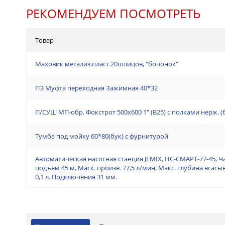
РЕКОМЕНДУЕМ ПОСМОТРЕТЬ
Товар
Маховик метализ.пласт.20шлицов, "бочонок"
ПЭ Муфта переходная Зажимная 40*32
П/СУШ МП-обр. Фокстрот 500х600 1" (В25) с полками нерж. 
Тумба под мойку 60*80(бук) с фурнитурой
Автоматическая насосная станция JEMIX, НС-СМАРТ-77-45, Ч
подъём 45 м, Маск. произв. 77,5 л/мин, Макс. глубина всас
0,1 л. Подключения 31 мм.