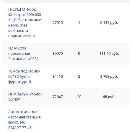
П/СУШ МП-обр.
Фокстрот 500х600
1" (В25) с полками
27015
1
6 135 руб.
нерж. (без
комплекта
подключения)
ПЭ Муфта
переходная
39079
0
111.40 руб.
Зажимная 40*32
Тумба под мойку
60*80(бук) с
34419
2
3 798 руб.
фурнитурой
ППР белый Уголок
72047
20
66 руб.
50/45*
Автоматическая
насосная станция
JEMIX, НС-
СМАРТ-77-45,