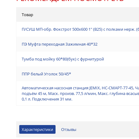
Товар
П/СУШ МП-обр. Фокстрот 500х600 1" (В25) с полками нерж. 
ПЭ Муфта переходная Зажимная 40*32
Тумба под мойку 60*80(бук) с фурнитурой
ППР белый Уголок 50/45*
Автоматическая насосная станция JEMIX, НС-СМАРТ-77-45, Ч
подъём 45 м, Маск. произв. 77,5 л/мин, Макс. глубина всас
0,1 л. Подключения 31 мм.
Характеристики
Отзывы