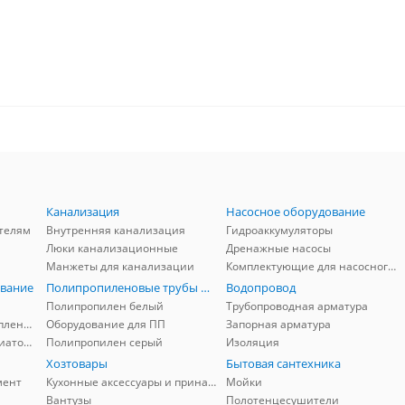
Канализация
Насосное оборудование
телям
Внутренняя канализация
Гидроаккумуляторы
Люки канализационные
Дренажные насосы
Манжеты для канализации
Комплектующие для насосного оборудования
вание
Полипропиленовые трубы и фитинги
Водопровод
Полипропилен белый
Трубопроводная арматура
Комплектующие для отопления
Оборудование для ПП
Запорная арматура
Комплектующие для радиаторов
Полипропилен серый
Изоляция
Хозтовары
Бытовая сантехника
мент
Кухонные аксессуары и принадлежности
Мойки
Вантузы
Полотенцесушители