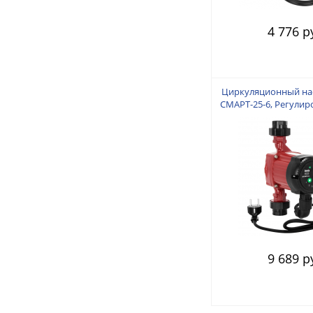
4 776 р
Циркуляционный нас
СМАРТ-25-6, Регулир
путем изменения ч
Мощность 5-45 Вт. М
60 л/мин. Макс. 
Монтажная длина 18
60 см с ЕВРОВИЛКОЙ
дюйма в комплект
чугун+а
9 689 р