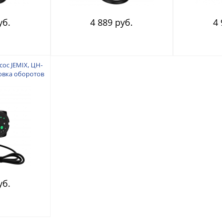
уб.
4 889 руб.
4 
ос JEMIX, ЦН-
овка оборотов
астоты тока,
акс.производ.
подъем 6 м.
0 мм. Кабель
. Гайки 1-1/2
е. Корпус:
люм
уб.