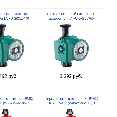
онный насос трех-
Циркуляционный насос трех-
ой TAIFU GRS25*40
скоростной TAIFU GRS25*60
(180mm)
(180mm)
192 руб.
3 392 руб.
 для отопления JEMIX
Цирк. насос для отопления JEMIX
0 (WRS-25/4-180), 3
ЦН-25/6-180 (WRS-25/6-180), 3
ощность 70/50/35 Вт.
скорости. Мощность 100/70/44 Вт.
. 50/35/22 л/мин.
Производ. 60/45/26 л/мин.