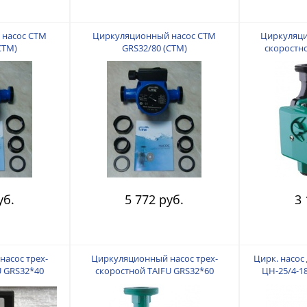
 насос СТМ
Циркуляционный насос СТМ
Циркуляци
СТМ)
GRS32/80 (СТМ)
скоростн
уб.
5 772 руб.
3 
асос трех-
Циркуляционный насос трех-
Цирк. насос
U GRS32*40
скоростной TAIFU GRS32*60
ЦН-25/4-18
)
(180mm)
скорости. М
Производ