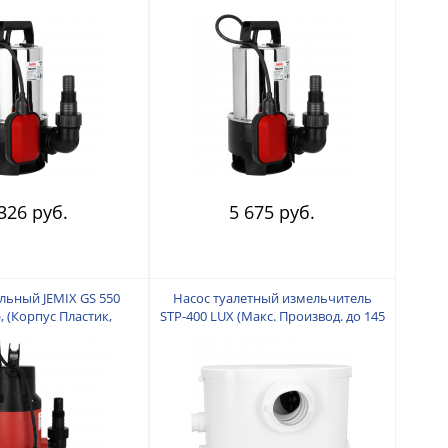
0,75КВт, напор 8 м,
КВт, напор 9 м, произв. 15 куб.м/
5 куб.м/час) Диаметр
час) Диаметр всасываемых частиц
мых частиц 35 мм.
35 мм.
326 руб.
5 675 руб.
льный JEMIX GS 550
Насос туалетный измельчитель
, (Корпус Пластик,
STP-400 LUX (Макс. Производ. до 145
пор 7 м, произв. 10,5
л/мин. Мощн. 400 Вт. Угольный
Диаметр всасываемых
фильтр. Температура стоков до +50
стиц 35 мм.
С !!! Стальные ножи. Высота
подъема сточных вод до 8 метров.
Горизонт. длина сброса до 80 метр.)