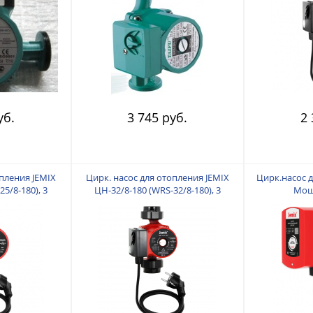
Подключен
подъем 4 м.
мм. Кабель 
Гайки
уб.
3 745 руб.
2 
опления JEMIX
Цирк. насос для отопления JEMIX
Цирк.насос д
5/8-180), 3
ЦН-32/8-180 (WRS-32/8-180), 3
Мощ
 235/200/135
скорости. Мощность 235/200/135
Производител
77/45 л/мин.
Вт. Производ. 170/110/60 л/мин.
Подключение
юйм. Макс.
Подключение 11/4 дюйм. Макс.
Макс. подъ
ная длина 180
подъем 8 м. Монтажная длина 180
длина 80 
 ЕВРОВИЛКОЙ.
мм. Кабель 80 см с ЕВРОВИЛКОЙ.
ЕВ
плекте
Гайки в комплекте.