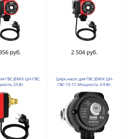
ие 1 дюйм. Макс.
Подключение 1 дюйм. Макс.
 Монтажная длина 180
подъем 6 м. Монтажная длина 180
80 см с ЕВРОВИЛКОЙ.
мм. Кабель 80 см с ЕВРОВИЛКОЙ.
 в комплекте.
Гайки в комплекте,
356 руб.
2 504 руб.
ля ГВС JEMIX ЦН-ГВС,
Цирк.насос для ГВС JEMIX ЦН-
ность 23 Вт.
ГВС-15-17, Мощность 3-9 Вт.
ьность до 520 л/час.
Производительность до 600 л/час.
 20 мм (1/2 дюйма).
Подключение 20 мм. Макс. подъем
ем 1,5 м. Монтажная
1,7 м. Монтажная длина 80 мм.
мм. Кабель 1,2 м. с
Кабель 1,2 м. с ЕВРОВИЛКОЙ.
РОВИЛКОЙ.