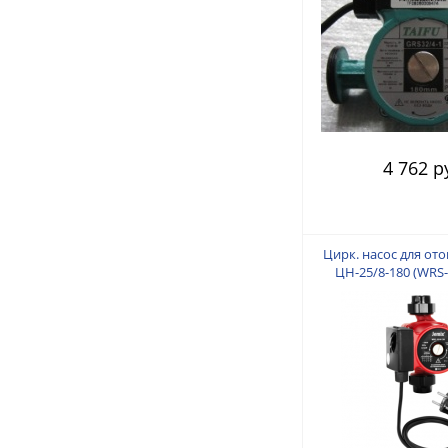
4 762 р
Цирк. насос для от
ЦН-25/8-180 (WRS-2
скорости. Мощность
Вт. Производ. 120/
Подключение 1 д
подъем 8 м. Монтаж
мм. Кабель 80 см с
Гайки в ком