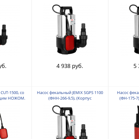
изв. 266л/мин)
нерж.сталь.0,55КВт, напор 7 м,
нерж.сталь.
ых частиц 35
произв. 10,5 куб.м/час) Диаметр
произв. 13,
всасываемых частиц 35 мм.
всасывае
уб.
4 938 руб.
5 
UT-1500, со
Насос фекальный JEMIX SGPS 1100
Насос фека
ущим НОЖОМ.
(ФНН-266-9,5), (Корпус
(ФН-175-7)
ность 415 л/
нерж.сталь.1,1 КВт, напор 9,5 м,
0,55КВт, на
о 15 метров.
произв. 16 куб.м/час) Диаметр
куб.м/час) 
Подключение 2
всасываемых частиц 35 мм.
ча
.