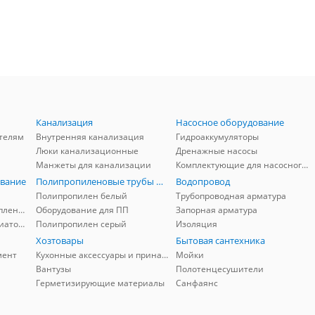
Канализация
Насосное оборудование
телям
Внутренняя канализация
Гидроаккумуляторы
Люки канализационные
Дренажные насосы
Манжеты для канализации
Комплектующие для насосного оборудования
вание
Полипропиленовые трубы и фитинги
Водопровод
Полипропилен белый
Трубопроводная арматура
Комплектующие для отопления
Оборудование для ПП
Запорная арматура
Комплектующие для радиаторов
Полипропилен серый
Изоляция
Хозтовары
Бытовая сантехника
мент
Кухонные аксессуары и принадлежности
Мойки
Вантузы
Полотенцесушители
Герметизирующие материалы
Санфаянс