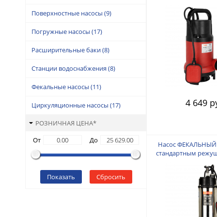
КВт, напор 9,5 м, про
Поверхностные насосы
(9)
Диаметр всасываем
мм.
Погружные насосы
(17)
Расширительные баки
(8)
Станции водоснабжения
(8)
Фекальные насосы
(11)
4 649 р
Циркуляционные насосы
(17)
РОЗНИЧНАЯ ЦЕНА*
От
До
Насос ФЕКАЛЬНЫЙ C
стандартным реж
Макс производитель
мин. Макс подъем д
Показать
Сбросить
Мощность 1500 Вт. 
дюйма