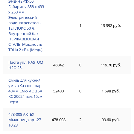
ЭНВ-НЕРЖ-50,
Габариты 858 х 433
х 250 мм.
Электрический
водонагреватель
1
13 392 руб.
ТЕПЛОКС 50 л,
Внутренний бак -
НЕРЖАВЕЮЩАЯ
СТАЛЬ. Мощность
ТЭНа 2 кВт. (Медь).
Паста упл. PASTUM
46042
0
119.70 руб.
H2О 25г
См-ль для кухни/
умыв Казань шар
40мм См-УмОЦБА
52480
0
1 598 руб.
КС 20624 изл. 15см,
нерж
478-008 ARTEX
Мыльница арт.27
478-008
2
99.60 руб.
10 28