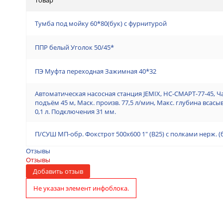
Тумба под мойку 60*80(бук) с фурнитурой
ППР белый Уголок 50/45*
ПЭ Муфта переходная Зажимная 40*32
Автоматическая насосная станция JEMIX, НС-СМАРТ-77-45, Ч
подъём 45 м, Маск. произв. 77,5 л/мин, Макс. глубина всас
0,1 л. Подключения 31 мм.
П/СУШ МП-обр. Фокстрот 500х600 1" (В25) с полками нерж. 
Отзывы
Отзывы
Добавить отзыв
Не указан элемент инфоблока.