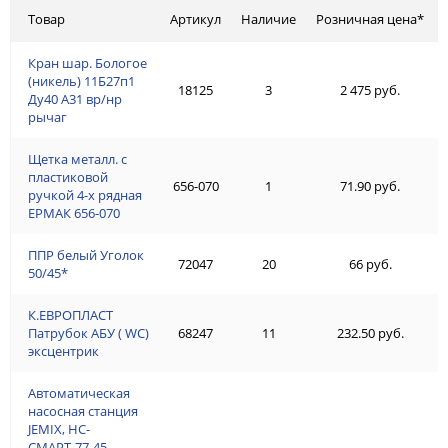
Товар
Артикул
Наличие
Розничная цена*
Кран шар. Бологое
(никель) 11Б27п1
18125
3
2 475 руб.
Ду40 А31 вр/нр
рычаг
Щетка металл. с
пластиковой
656-070
1
71.90 руб.
ручкой 4-х рядная
ЕРМАК 656-070
ППР белый Уголок
72047
20
66 руб.
50/45*
К.ЕВРОПЛАСТ
Патрубок АБУ ( WC)
68247
11
232.50 руб.
эксцентрик
Автоматическая
насосная станция
JEMIX, НС-
СМАРТ-77-45,