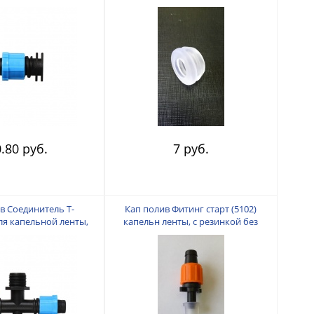
.80 руб.
7 руб.
в Соединитель Т-
Кап полив Фитинг старт (5102)
ля капельной ленты,
капельн ленты, с резинкой без
м) — 16 мм — 16 мм,
поджим
пластик