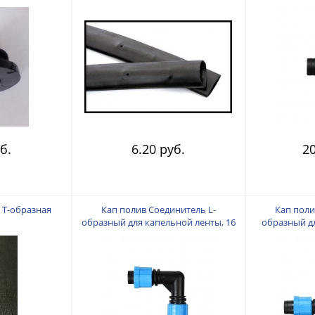
капельницами 8mil 1,6л/час
Р160830138 Рабочее давление 0,6-
1,6
б.
6.20 руб.
20
 Т-образная
Кап полив Соединитель L-
Кап поли
образный для капельной ленты, 16
образный д
мм — 16 мм, пластик
1/2" (12 м