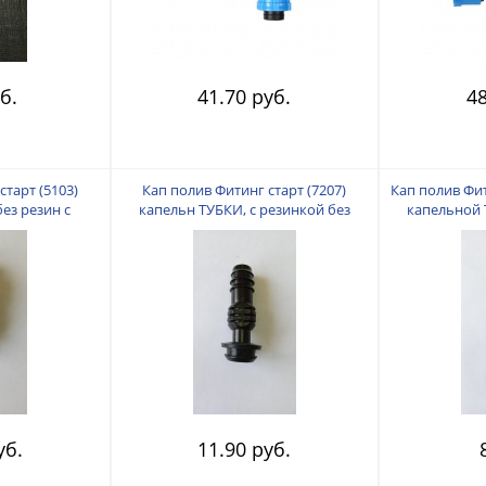
б.
41.70 руб.
48
старт (5103)
Кап полив Фитинг старт (7207)
Кап полив Фит
без резин с
капельн ТУБКИ, с резинкой без
капельной 
ом
поджим
уб.
11.90 руб.