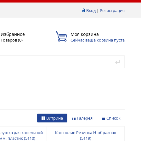
Вход
|
Регистрация
Избранное
Моя корзина
Товаров (
0
)
Сейчас ваша корзина пуста
Витрина
Галерея
Список
глушка для капельной
Кап полив Резинка Н-образная
мм, пластик (5110)
(5119)