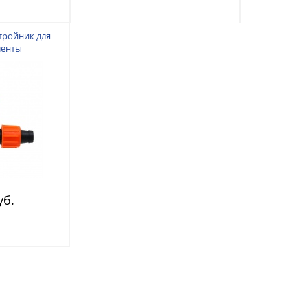
тройник для
ленты
уб.