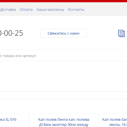
Доставка
Оплата
Наши магазины
Контакты
0-00-25
Свяжитесь с нами
ка SL 010
Кап полив Лента кап. полива
Кап полив За
Д16мм эмиттер 30см между
ленты, 16 